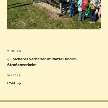
Beitragsnavigation
Vorheriger
ZURÜCK
Beitrag
Sicheres Verhalten im Notfall und im
Straßenverkehr
Nächster
WEITER
Beitrag
Post