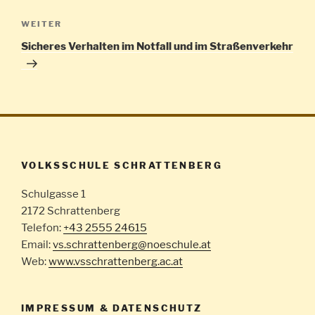
Nächster
WEITER
Beitrag
Sicheres Verhalten im Notfall und im Straßenverkehr
VOLKSSCHULE SCHRATTENBERG
Schulgasse 1
2172 Schrattenberg
Telefon:
+43 2555 24615
Email:
vs.schrattenberg@noeschule.at
Web:
www.vsschrattenberg.ac.at
IMPRESSUM & DATENSCHUTZ