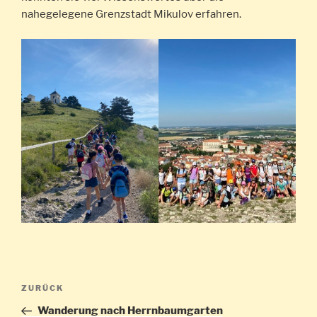
nahegelegene Grenzstadt Mikulov erfahren.
Beitragsnavigation
Vorheriger
ZURÜCK
Beitrag
Wanderung nach Herrnbaumgarten