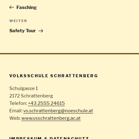
Beitrag
Fasching
Nächster
WEITER
Beitrag
Safety Tour
VOLKSSCHULE SCHRATTENBERG
Schulgasse 1
2172 Schrattenberg
Telefon:
+43 2555 24615
Email:
vs.schrattenberg@noeschule.at
Web:
www.vsschrattenberg.ac.at
IMPRESSUM & DATENSCHUTZ