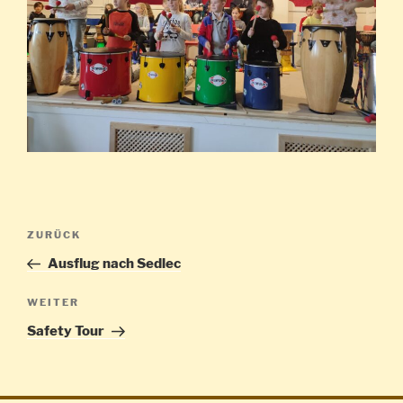
Beitragsnavigation
Vorheriger
ZURÜCK
Beitrag
Ausflug nach Sedlec
Nächster
WEITER
Beitrag
Safety Tour