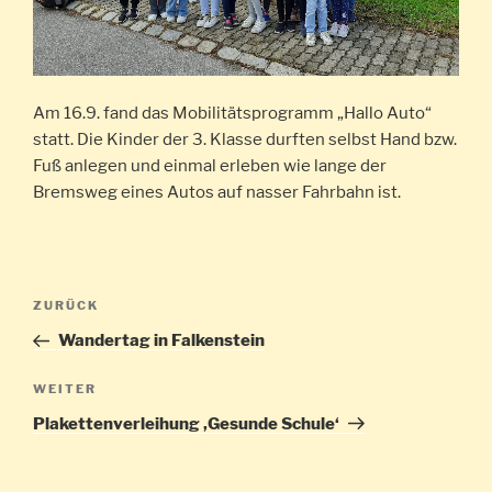
Am 16.9. fand das Mobilitätsprogramm „Hallo Auto“
statt. Die Kinder der 3. Klasse durften selbst Hand bzw.
Fuß anlegen und einmal erleben wie lange der
Bremsweg eines Autos auf nasser Fahrbahn ist.
Beitragsnavigation
Vorheriger
ZURÜCK
Beitrag
Wandertag in Falkenstein
Nächster
WEITER
Beitrag
Plakettenverleihung ‚Gesunde Schule‘