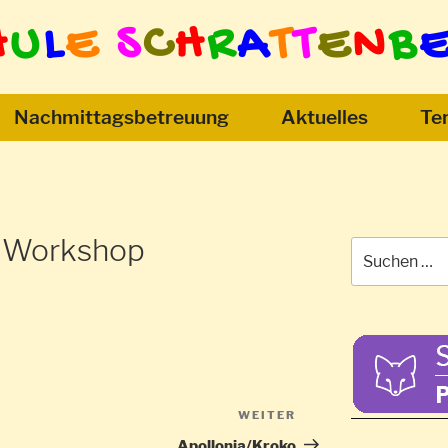
H
U
L
E
S
C
H
R
A
T
T
E
N
B
Nachmittagsbetreuung
Aktuelles
Te
 Workshop
Suchen
nach:
WEITER
Nächster
Beitrag
Apollonia/Kroko