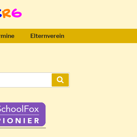
E
R
G
rmine
Elternverein
Suchen